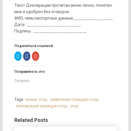
Текст Декларации прочитан мною лично, понятен
мне и одобрен без оговорок.
ФИО, пмж,паспортные данные_________________
Дата : _______________________
Подпись: _______________________
Поделиться ссылкой:
Нажмите,
Нажмите
Нажмите,
чтобы
здесь,
чтобы
поделиться
чтобы
поделиться
на
поделиться
в
Twitter
контентом
Google+
Понравилось это:
(Открывается
на
(Открывается
в
Facebook.
в
новом
(Открывается
новом
Загрузка...
окне)
в
окне)
новом
окне)
Tags:
воинр ссср
,
заявление граждан ссср
,
лекларация нраждан ссср
,
ссср
Related Posts