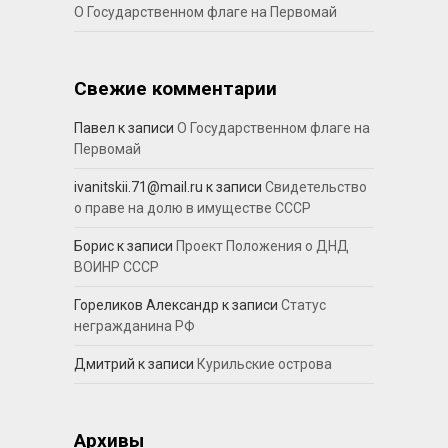
О Государственном флаге на Первомай
Свежие комментарии
Павел
к записи
О Государственном флаге на
Первомай
ivanitskii.71@mail.ru
к записи
Свидетельство
о праве на долю в имуществе СССР
Борис
к записи
Проект Положения о ДНД
ВОИНР СССР
Гореликов Александр
к записи
Статус
негражданина РФ
Дмитрий
к записи
Курильские острова
Архивы