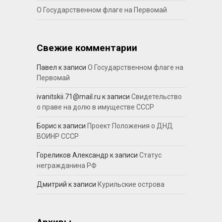
О Государственном флаге на Первомай
Свежие комментарии
Павел
к записи
О Государственном флаге на
Первомай
ivanitskii.71@mail.ru
к записи
Свидетельство
о праве на долю в имуществе СССР
Борис
к записи
Проект Положения о ДНД
ВОИНР СССР
Гореликов Александр
к записи
Статус
негражданина РФ
Дмитрий
к записи
Курильские острова