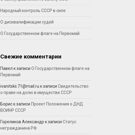
Народный контроль СССР в силе
О дисквалификации судей
О Государственном флаге на Первомай
Свежие комментарии
Павел
к записи
О Государственном флаге на
Первомай
ivanitskii.71@mail.ru
к записи
Свидетельство
о праве на долю в имуществе СССР
Борис
к записи
Проект Положения о ДНД
ВОИНР СССР
Гореликов Александр
к записи
Статус
негражданина РФ