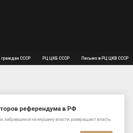
я граждан СССР
РЦ ЦКБ СССР
Письмо в РЦ ЦКВ СССР
аторов референдума в РФ
и, забравшиеся на вершину власти, развращают власть.