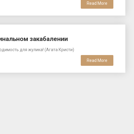
Read More
ринальном закабалении
одимость для жулика! (Агата Кристи)
Read More