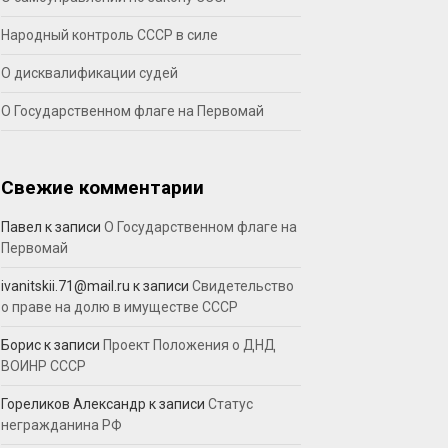
Народный контроль СССР в силе
О дисквалификации судей
О Государственном флаге на Первомай
Свежие комментарии
Павел
к записи
О Государственном флаге на
Первомай
ivanitskii.71@mail.ru
к записи
Свидетельство
о праве на долю в имуществе СССР
Борис
к записи
Проект Положения о ДНД
ВОИНР СССР
Гореликов Александр
к записи
Статус
негражданина РФ