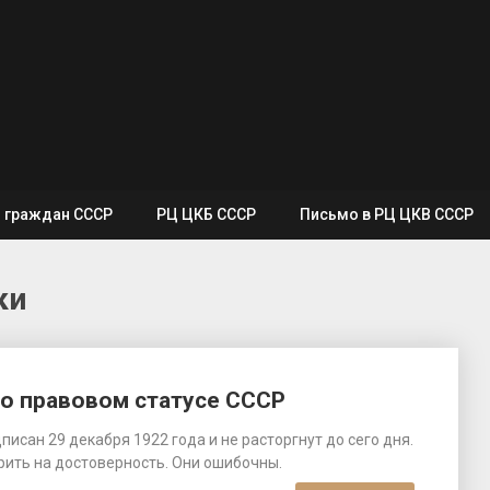
я граждан СССР
РЦ ЦКБ СССР
Письмо в РЦ ЦКВ СССР
ки
о правовом статусе СССР
исан 29 декабря 1922 года и не расторгнут до сего дня.
рить на достоверность. Они ошибочны.