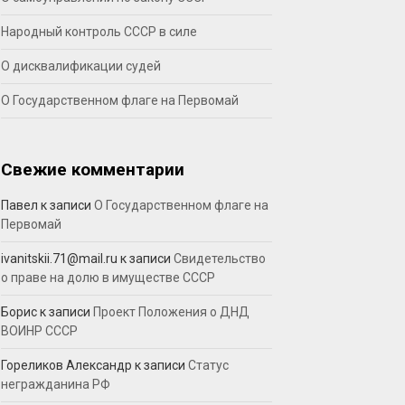
Народный контроль СССР в силе
О дисквалификации судей
О Государственном флаге на Первомай
Свежие комментарии
Павел
к записи
О Государственном флаге на
Первомай
ivanitskii.71@mail.ru
к записи
Свидетельство
о праве на долю в имуществе СССР
Борис
к записи
Проект Положения о ДНД
ВОИНР СССР
Гореликов Александр
к записи
Статус
негражданина РФ