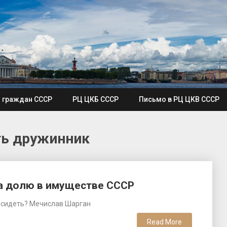
я граждан СССР
РЦ ЦКБ СССР
Письмо в РЦ ЦКВ СССР
ть дружинник
на долю в имуществе СССР
м и сидеть? Мечислав Шарган
Read More