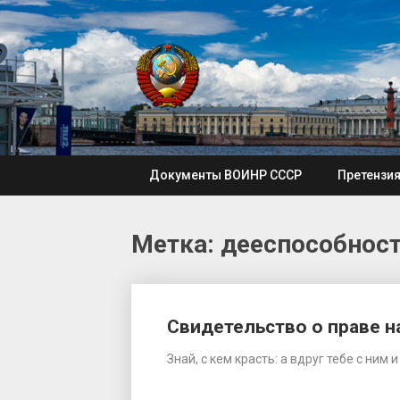
Skip
to
content
Документы ВОИНР СССР
Претензи
Метка: дееспособнос
Свидетельство о праве 
Знай, с кем красть: а вдруг тебе с ни