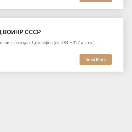
Д ВОИНР СССР
рие граждан. Демосфен (ок. 384 – 322 до н.э.),
Read More