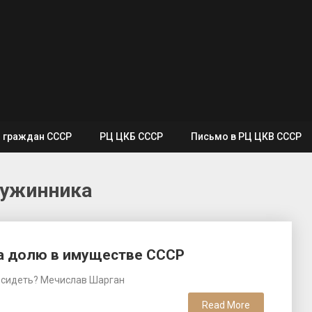
я граждан СССР
РЦ ЦКБ СССР
Письмо в РЦ ЦКВ СССР
ружинника
на долю в имуществе СССР
м и сидеть? Мечислав Шарган
Read More