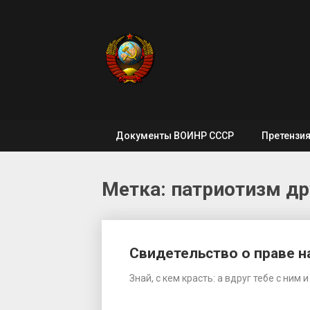
Skip
to
content
Документы ВОИНР СССР
Претензи
Метка: патриотизм д
Свидетельство о праве 
Знай, с кем красть: а вдруг тебе с ни