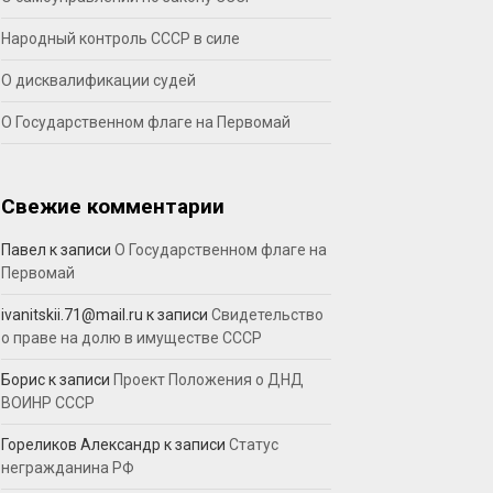
Народный контроль СССР в силе
О дисквалификации судей
О Государственном флаге на Первомай
Свежие комментарии
Павел
к записи
О Государственном флаге на
Первомай
ivanitskii.71@mail.ru
к записи
Свидетельство
о праве на долю в имуществе СССР
Борис
к записи
Проект Положения о ДНД
ВОИНР СССР
Гореликов Александр
к записи
Статус
негражданина РФ