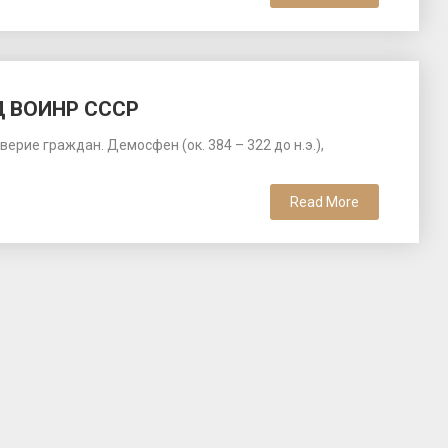
Д ВОИНР СССР
рие граждан. Демосфен (ок. 384 – 322 до н.э.),
Read More