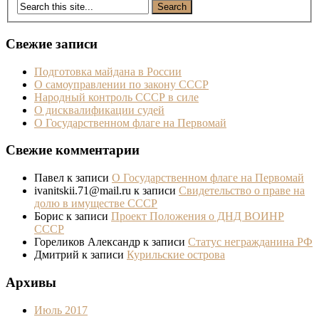
Свежие записи
Подготовка майдана в России
О самоуправлении по закону СССР
Народный контроль СССР в силе
О дисквалификации судей
О Государственном флаге на Первомай
Свежие комментарии
Павел
к записи
О Государственном флаге на Первомай
ivanitskii.71@mail.ru
к записи
Свидетельство о праве на
долю в имуществе СССР
Борис
к записи
Проект Положения о ДНД ВОИНР
СССР
Гореликов Александр
к записи
Статус негражданина РФ
Дмитрий
к записи
Курильские острова
Архивы
Июль 2017