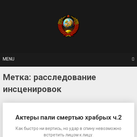
Skip
to
content
MENU
Метка: расследование
инсценировок
Актеры пали смертью храбрых ч.2
Как быстро ни вертись, но удар в спину невозможно
встретить лицом к лицу.