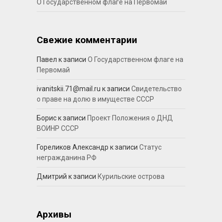
О Государственном флаге на Первомай
Свежие комментарии
Павел
к записи
О Государственном флаге на
Первомай
ivanitskii.71@mail.ru
к записи
Свидетельство
о праве на долю в имуществе СССР
Борис
к записи
Проект Положения о ДНД
ВОИНР СССР
Гореликов Александр
к записи
Статус
негражданина РФ
Дмитрий
к записи
Курильские острова
Архивы