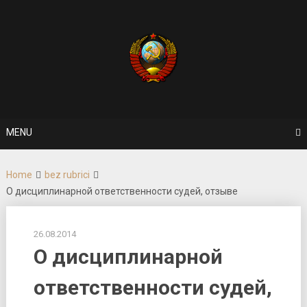
Skip
to
content
MENU
Home
bez rubrici
О дисциплинарной ответственности судей, отзыве
26.08.2014
О дисциплинарной
ответственности судей,