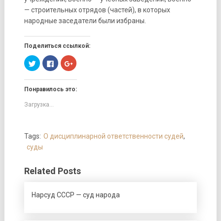
— строительных отрядов (частей), в которых
народные заседатели были избраны.
Поделиться ссылкой:
Нажмите,
Нажмите
Нажмите,
чтобы
здесь,
чтобы
поделиться
чтобы
поделиться
на
поделиться
в
Twitter
контентом
Google+
Понравилось это:
(Открывается
на
(Открывается
в
Facebook.
в
новом
(Открывается
новом
Загрузка...
окне)
в
окне)
новом
окне)
Tags:
О дисциплинарной ответственности судей
,
суды
Related Posts
Нарсуд СССР — суд народа