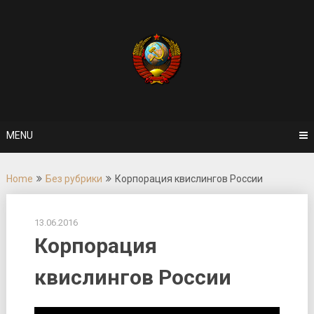
Skip
to
content
MENU
Home
Без рубрики
Корпорация квислингов России
13.06.2016
Корпорация
квислингов России