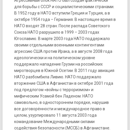
Агрессивный блок НАТО был создан фактически
для борьбы с СССР и социалистическими странами.
В 1952 году в НАТО вступили Греция и Турция, а в
октябре 1954 года – Германия. В настоящее время в
НАТО входят 28 стран. После распада Советского
Союза НАТО разрушило в 1999 – 2003 годах
Югославию. В марте 2003 года НАТО поддержало
своими отдельными военными контингентами
агрессию США против Ирака, а в августе 2008 года
идеологически и на политическом уровне
поддержало нападение Грузии на российских
миротворцев в Южной Осетии. В 2011 году авиация
НАТО разбомбила Ливию. НАТО поддержало
вторжение США в Афганистан в октябре 2001 года
под предлогом «войны с терроризмом» и
мифическим Усамой бен Ладеном. НАТО
самовольно, в одностороннем порядке, нарушив
все договорённости и международное право в
целом, узурпировало 11 августа 2003 года
командование Международными силами
содействия безопасности (МССБ) в Афганистане.