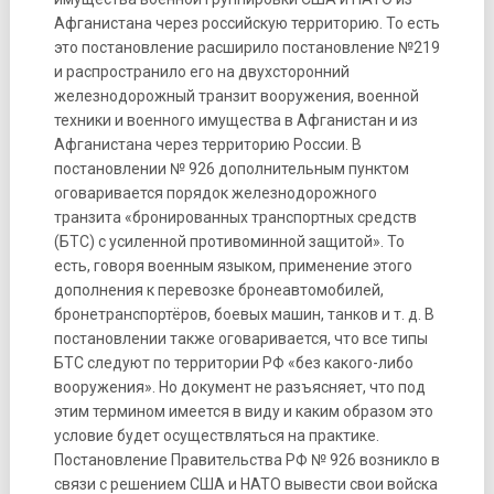
Афганистана через российскую территорию. То есть
это постановление расширило постановление №219
и распространило его на двухсторонний
железнодорожный транзит вооружения, военной
техники и военного имущества в Афганистан и из
Афганистана через территорию России. В
постановлении № 926 дополнительным пунктом
оговаривается порядок железнодорожного
транзита «бронированных транспортных средств
(БТС) с усиленной противоминной защитой». То
есть, говоря военным языком, применение этого
дополнения к перевозке бронеавтомобилей,
бронетранспортёров, боевых машин, танков и т. д. В
постановлении также оговаривается, что все типы
БТС следуют по территории РФ «без какого-либо
вооружения». Но документ не разъясняет, что под
этим термином имеется в виду и каким образом это
условие будет осуществляться на практике.
Постановление Правительства РФ № 926 возникло в
связи с решением США и НАТО вывести свои войска