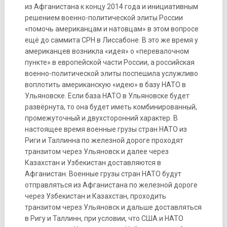
из Афганистана к концу 2014 года и инициативным
решением военно-политической элиты России
«помочь американцам и натовцам» в этом вопросе
ещё до саммита СРН в Лиссабоне. В это же время у
американцев возникла «идея» о «перевалочном
пункте» в европейской части России, а российская
военно-политической элиты поспешила услужливо
воплотить американскую «идею» в базу НАТО в
Ульяновске. Если база НАТО в Ульяновске будет
развёрнута, то она будет иметь комбинированный,
промежуточный и двухсторонний характер. В
настоящее время военные грузы стран НАТО из
Риги и Таллинна по железной дороге проходят
транзитом через Ульяновск и далее через
Казахстан и Узбекистан доставляются в
Афганистан. Военные грузы стран НАТО будут
отправляться из Афганистана по железной дороге
через Узбекистан и Казахстан, проходить
транзитом через Ульяновск и дальше доставляться
в Ригу и Таллинн, при условии, что США и НАТО