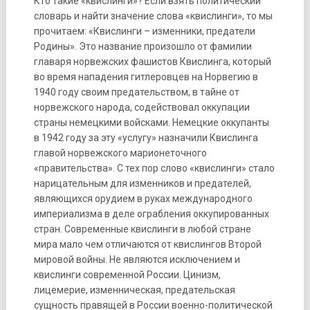
Кто такие «квислинги»? Если взять политический
словарь и найти значение слова «квислинги», то мы
прочитаем: «Квислинги – изменники, предатели
Родины». Это название произошло от фамилии
главаря норвежских фашистов Квислинга, который
во время нападения гитлеровцев на Норвегию в
1940 году своим предательством, в тайне от
норвежского народа, содействовал оккупации
страны немецкими войсками. Немецкие оккупанты
в 1942 году за эту «услугу» назначили Квислинга
главой норвежского марионеточного
«правительства». С тех пор слово «квислинги» стало
нарицательным для изменников и предателей,
являющихся орудием в руках международного
империализма в деле ограбления оккупированных
стран. Современные квислинги в любой стране
мира мало чем отличаются от квислингов Второй
мировой войны. Не являются исключением и
квислинги современной России. Цинизм,
лицемерие, изменническая, предательская
сущность правящей в России военно-политической